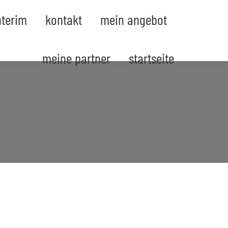
nterim
kontakt
mein angebot
meine partner
startseite